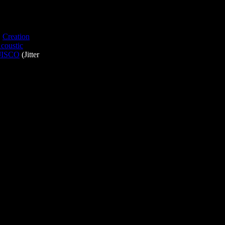
,
Creation
coustic
JISCO
(Jitter