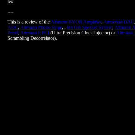
leo
----
This is a review of the
Altmann BYOB Amplifier
,
Attraction DAC
ADC
,
Altmann Phono Stage
, ,
BYOB Speaker System
,
Altmann A
Panel
,
Altmann UPCI
(Ultra Precision Clock Injector) or
Altmann 
Scrambling Decorrelator).