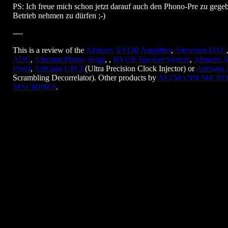
PS: Ich freue mich schon jetzt darauf auch den Phono-Pre zu gegeb
Betrieb nehmen zu dürfen ;-)
----
This is a review of the
Altmann BYOB Amplifier
,
Attraction DAC
ADC
,
Altmann Phono Stage
, ,
BYOB Speaker System
,
Altmann A
Panel
,
Altmann UPCI
(Ultra Precision Clock Injector) or
Altmann 
Scrambling Decorrelator). Other products by
ALTMANN MICRO
MACHINES
.