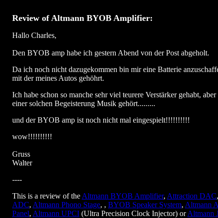
Review of Altmann BYOB Amplifier:
Hallo Charles,
Den BYOB amp habe ich gestern Abend von der Post abgeholt.
Da ich noch nicht dazugekommen bin mir eine Batterie anzuschaff
mit der meines Autos gehöhrt.
Ich habe schon so manche sehr viel teurere Verstärker gehabt, aber
einer solchen Begeisterung Musik gehört.........
und der BYOB amp ist noch nicht mal eingespielt!!!!!!!!!!
wow!!!!!!!!!!
Gruss
Walter
----
This is a review of the
Altmann BYOB Amplifier
,
Attraction DAC
ADC
,
Altmann Phono Stage
, ,
BYOB Speaker System
,
Altmann A
Panel
,
Altmann UPCI
(Ultra Precision Clock Injector) or
Altmann 